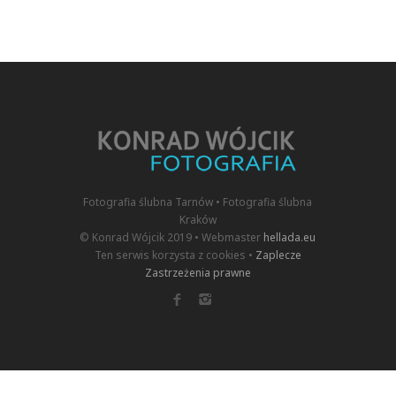
Fotografia ślubna Tarnów • Fotografia ślubna
Kraków
© Konrad Wójcik 2019 • Webmaster
hellada.eu
Ten serwis korzysta z cookies •
Zaplecze
Zastrzeżenia prawne