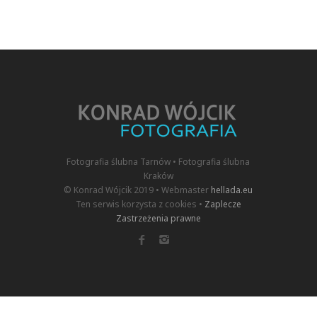
Fotografia ślubna Tarnów • Fotografia ślubna
Kraków
© Konrad Wójcik 2019 • Webmaster
hellada.eu
Ten serwis korzysta z cookies •
Zaplecze
Zastrzeżenia prawne