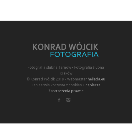
Fotografia ślubna Tarnów • Fotografia ślubna
Kraków
© Konrad Wójcik 2019 • Webmaster
hellada.eu
Ten serwis korzysta z cookies •
Zaplecze
Zastrzeżenia prawne