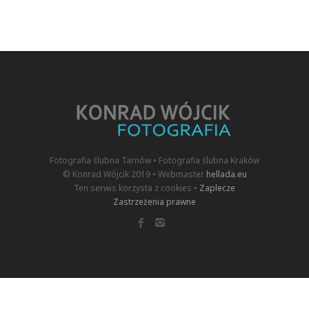
Fotografia ślubna Tarnów • Fotografia ślubna Kraków
© Konrad Wójcik 2019 • Webmaster
hellada.eu
Ten serwis korzysta z cookies •
Zaplecze
Zastrzeżenia prawne