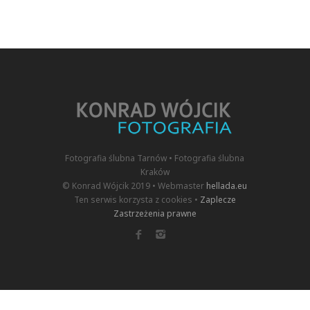
Fotografia ślubna Tarnów • Fotografia ślubna
Kraków
© Konrad Wójcik 2019 • Webmaster
hellada.eu
Ten serwis korzysta z cookies •
Zaplecze
Zastrzeżenia prawne