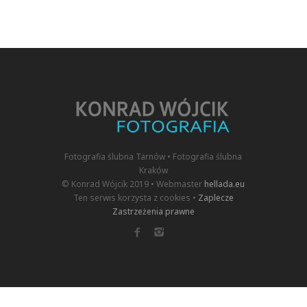
Fotografia ślubna Tarnów • Fotografia ślubna
Kraków
© Konrad Wójcik 2019 • Webmaster
hellada.eu
Ten serwis korzysta z cookies •
Zaplecze
Zastrzeżenia prawne