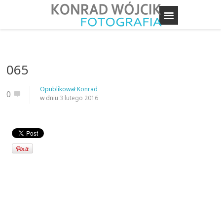
065
Opublikował
Konrad
0
w dniu
3 lutego 2016