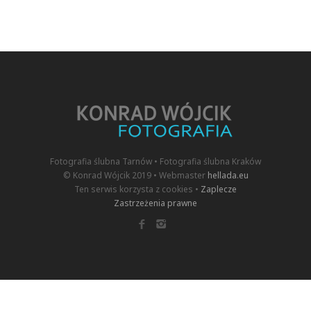
Fotografia ślubna Tarnów • Fotografia ślubna Kraków
© Konrad Wójcik 2019 • Webmaster
hellada.eu
Ten serwis korzysta z cookies •
Zaplecze
Zastrzeżenia prawne