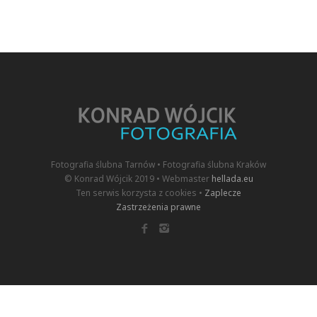
Fotografia ślubna Tarnów • Fotografia ślubna Kraków
© Konrad Wójcik 2019 • Webmaster
hellada.eu
Ten serwis korzysta z cookies •
Zaplecze
Zastrzeżenia prawne