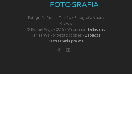
Fotografia ślubna Tarnów • Fotografia ślubna
Kraków
© Konrad Wójcik 2019 • Webmaster
hellada.eu
Ten serwis korzysta z cookies •
Zaplecze
Zastrzeżenia prawne