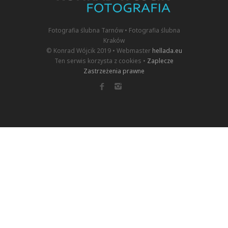
Fotografia ślubna Tarnów • Fotografia ślubna
Kraków
© Konrad Wójcik 2019 • Webmaster
hellada.eu
Ten serwis korzysta z cookies •
Zaplecze
Zastrzeżenia prawne