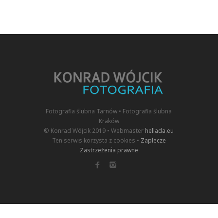
Fotografia ślubna Tarnów • Fotografia ślubna
Kraków
© Konrad Wójcik 2019 • Webmaster
hellada.eu
Ten serwis korzysta z cookies •
Zaplecze
Zastrzeżenia prawne